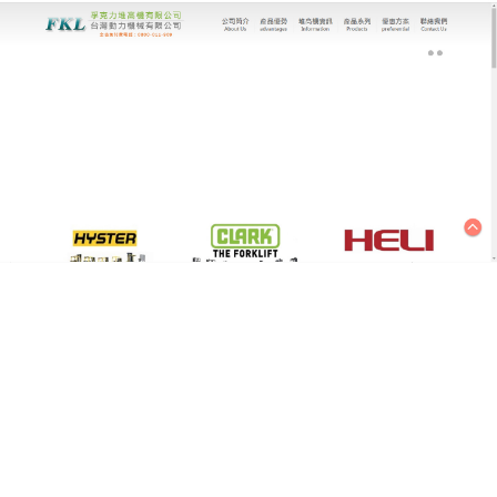
台灣動力機械有限公司｜堆高機專家
用心做好每一台堆高機，極大
的促進物流的發展
息時代，物流運輸行業的發展，促進了堆高車等搬運
設備的進步，台灣優質
堆高機
公司擁有港口物流設備
技術研發、生產製造及行銷與服務的精英團隊，集研
發設計、精益求精的工藝生產、嚴格到位的全面品質
管制體系、國內外密集的行銷服務網絡等優勢，提供
各種優質堆高機、電動堆高機、升降台車、油壓拖板
車等等各式倉儲搬運設備。