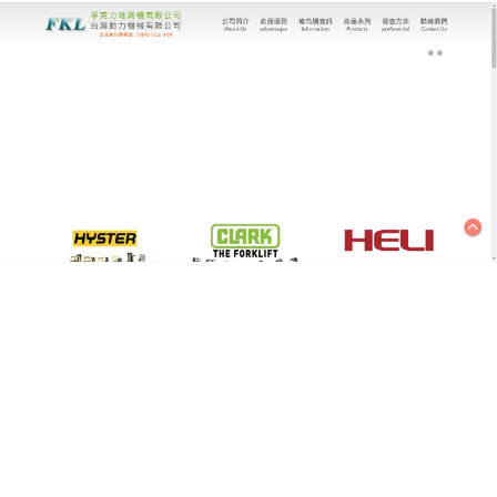
台灣動力機械有限公司｜堆高機專家
是高度評價且符合安全規範的
堆高機製造生產廠
台灣動力機械有限公司為了使操作員達到最高的工作
效率及擁有舒適的操作環境，研發人員花了無數的時
間研究並設計，專注於電動
堆高機
、升降平台和高空
作業車等設備的研發與銷售，所有產品設計的最終目
的，能夠提供給您最好的堆高機及最優秀的服務。對
於每一項產品的品質都有著嚴格的要求，長時間以來
更是各大國內堆高機廠牌指定改裝廠，安全、美觀、