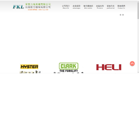
台灣動力機械有限公司｜堆高機專家
堆高機減少企業運營成本，客
製服務賦能物流升級
台灣動力機械有限公司成立以來以勤奮創新和工藝絕
佳為追求，為了讓客戶享受優質體驗，我們提供多樣
化的物流解決方案，有
堆高機、
倉儲運搬設備和堆高
機特殊配備，深入洞察客戶廠內倉儲需求，進行精確
規劃和客製化服務，堆高機特殊配備能夠根據不同運
搬情況，靈活調整尺寸和行程，提升運搬效率，降低
營運成本，我們願意成為客戶的規劃助手，攜手推動