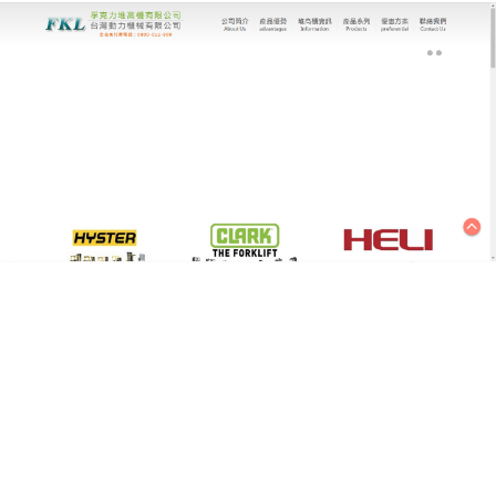
台灣動力機械有限公司｜堆高機專家
堆高機精細物流的理想選擇，
物流安全無死角
針對電子廠、藥廠等輕量級搬運需求，台灣動力機械
有限公司推出輕型電動
堆高機
，體積小巧、操作靈
活，適合人工輔助搬運與短距離作業，可調速行駛與
人體工學設計，降低操作員勞動強度；鋰電池無線充
電技術讓設備隨時待命，堆高機以零排放、低噪音優
勢，成為室內倉儲首選，採用稀土永磁電機與矢量控
制技術，動力輸出平穩且能耗更低，每充電一次可完