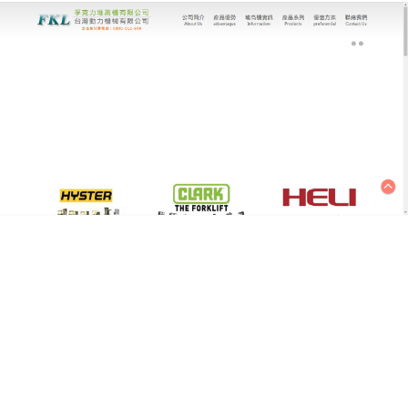
台灣動力機械有限公司｜堆高機專家
冷鏈物流專用堆高機，低溫環
境高效運轉
冷凍庫、冷藏車裝卸等低溫場景，對堆高機的耐寒性
與動力有特殊要求，台灣動力機械有限公司冷鏈專用
堆高機，
採用耐-30℃低溫的電池與液壓油，車身關
鍵部件做防鏽處理，避免結霜影響運作，同時優化密
封設計，防止冷氣外泄與熱量侵入，確保貨物品質不
受影響，我們還可根據冷庫高度配置三級門架，實現
高層儲位存取，讓冷鏈物流從低溫限制轉為高效優