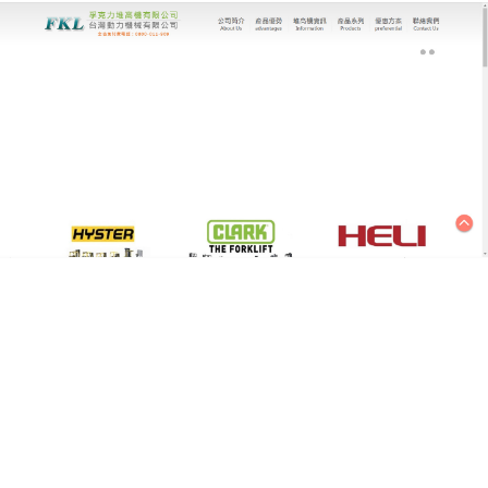
台灣動力機械有限公司｜堆高機專家
堆高機自動化升級，無人化作
業開啟新篇
隨著工業4.0推進，無人化物流成為大勢所趨，台灣動
力機械有限公司將傳統堆高機升級為自動導航AGV
堆
高機
，通過激光導引、視覺識別技術，實現無人駕
駛、自動避障與智能調度，尤其適用於重複性高、勞
動強度大的場景（如夜間補貨、長距離搬運），不僅
降低人力成本，還能避免人為操作誤差，我們提供從
單機自動化到整廠無人化的漸進式方案，幫助企業平